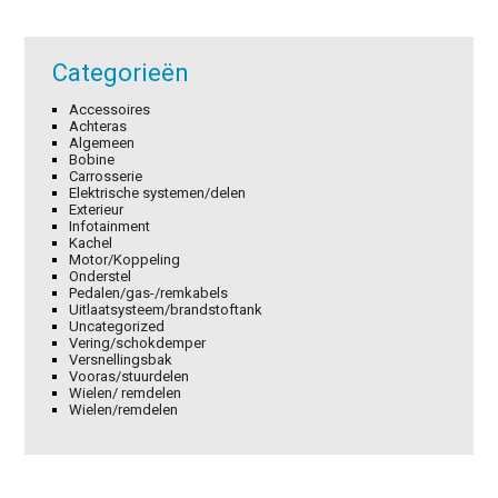
Categorieën
Accessoires
Achteras
Algemeen
Bobine
Carrosserie
Elektrische systemen/delen
Exterieur
Infotainment
Kachel
Motor/Koppeling
Onderstel
Pedalen/gas-/remkabels
Uitlaatsysteem/brandstoftank
Uncategorized
Vering/schokdemper
Versnellingsbak
Vooras/stuurdelen
Wielen/ remdelen
Wielen/remdelen