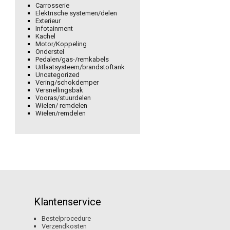
Carrosserie
Elektrische systemen/delen
Exterieur
Infotainment
Kachel
Motor/Koppeling
Onderstel
Pedalen/gas-/remkabels
Uitlaatsysteem/brandstoftank
Uncategorized
Vering/schokdemper
Versnellingsbak
Vooras/stuurdelen
Wielen/ remdelen
Wielen/remdelen
Klantenservice
Bestelprocedure
Verzendkosten