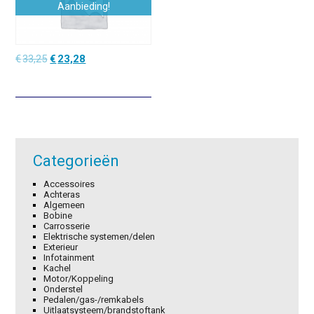
Aanbieding!
Oorspronkelijke
Huidige
€
33,25
€
23,28
prijs
prijs
was:
is:
€33,25.
€23,28.
Categorieën
Accessoires
Achteras
Algemeen
Bobine
Carrosserie
Elektrische systemen/delen
Exterieur
Infotainment
Kachel
Motor/Koppeling
Onderstel
Pedalen/gas-/remkabels
Uitlaatsysteem/brandstoftank