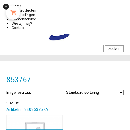
Home
0
Alle producten
Aanbiedingen
Klantenservice
Wie zijn wij?
Contact
853767
Enige resultaat
Sierlijst
Artikelnr.: 8E0853767A