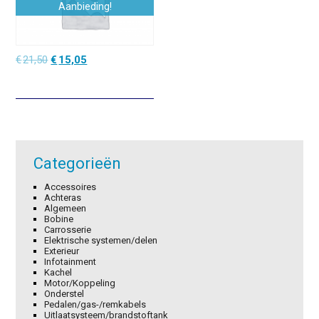
Aanbieding!
Oorspronkelijke
Huidige
€
21,50
€
15,05
prijs
prijs
was:
is:
€21,50.
€15,05.
Categorieën
Accessoires
Achteras
Algemeen
Bobine
Carrosserie
Elektrische systemen/delen
Exterieur
Infotainment
Kachel
Motor/Koppeling
Onderstel
Pedalen/gas-/remkabels
Uitlaatsysteem/brandstoftank