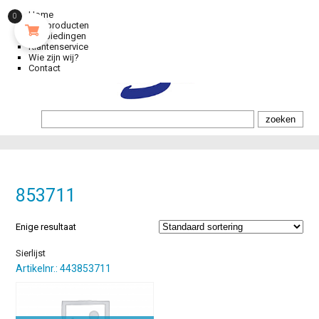
Home
0
Alle producten
Aanbiedingen
Klantenservice
Wie zijn wij?
Contact
853711
Enige resultaat
Sierlijst
Artikelnr.: 443853711