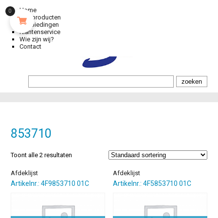
Home
0
Alle producten
Aanbiedingen
Klantenservice
Wie zijn wij?
Contact
853710
Toont alle 2 resultaten
Afdeklijst
Afdeklijst
Artikelnr.: 4F9853710 01C
Artikelnr.: 4F5853710 01C