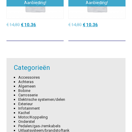
Aanbieding!
Aanbieding!
Oorspronkelijke
Huidige
Oorspronkelijke
Huidige
€
14,80
€
10,36
€
14,80
€
10,36
prijs
prijs
prijs
prijs
was:
is:
was:
is:
€14,80.
€10,36.
€14,80.
€10,36.
Categorieën
Accessoires
Achteras
Algemeen
Bobine
Carrosserie
Elektrische systemen/delen
Exterieur
Infotainment
Kachel
Motor/Koppeling
Onderstel
Pedalen/gas-/remkabels
Uitlaatsysteem/brandstoftank