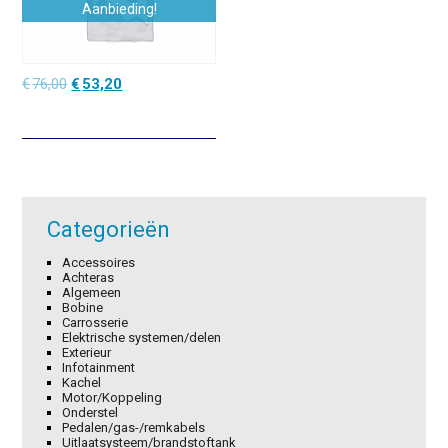
Aanbieding!
Oorspronkelijke
Huidige
€
76,00
€
53,20
prijs
prijs
was:
is:
€76,00.
€53,20.
Categorieën
Accessoires
Achteras
Algemeen
Bobine
Carrosserie
Elektrische systemen/delen
Exterieur
Infotainment
Kachel
Motor/Koppeling
Onderstel
Pedalen/gas-/remkabels
Uitlaatsysteem/brandstoftank