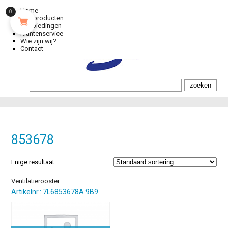
Home
0
Alle producten
Aanbiedingen
Klantenservice
Wie zijn wij?
Contact
853678
Enige resultaat
Ventilatierooster
Artikelnr.: 7L6853678A 9B9