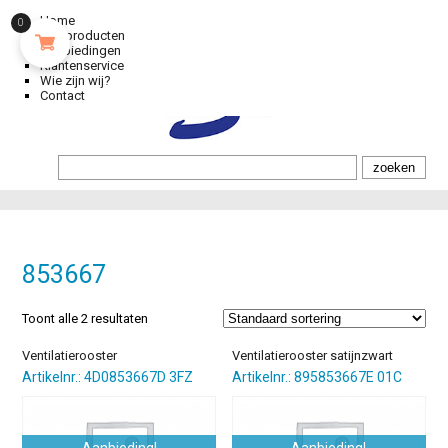
Home
0
Alle producten
Aanbiedingen
Klantenservice
Wie zijn wij?
Contact
853667
Toont alle 2 resultaten
Ventilatierooster
Ventilatierooster satijnzwart
Artikelnr.: 4D0853667D 3FZ
Artikelnr.: 895853667E 01C