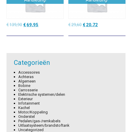
Aanbieding!
Aanbieding!
Oorspronkelijke
Huidige
Oorspronkelijke
Huidige
€
139,90
€
69,95
€
29,60
€
20,72
prijs
prijs
prijs
prijs
was:
is:
was:
is:
€139,90.
€69,95.
€29,60.
€20,72.
Categorieën
Accessoires
Achteras
Algemeen
Bobine
Carrosserie
Elektrische systemen/delen
Exterieur
Infotainment
Kachel
Motor/Koppeling
Onderstel
Pedalen/gas-/remkabels
Uitlaatsysteem/brandstoftank
Uncategorized