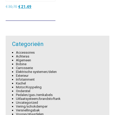
Oorspronkelijke
Huidige
€
30,70
€
21,49
prijs
prijs
was:
is:
€30,70.
€21,49.
Categorieën
Accessoires
Achteras
Algemeen
Bobine
Carrosserie
Elektrische systemen/delen
Exterieur
Infotainment
Kachel
Motor/Koppeling
Onderstel
Pedalen/gas-/remkabels
Uitlaatsysteem/brandstoftank
Uncategorized
Vering/schokdemper
Versnellingsbak
Vooras/stuurdelen