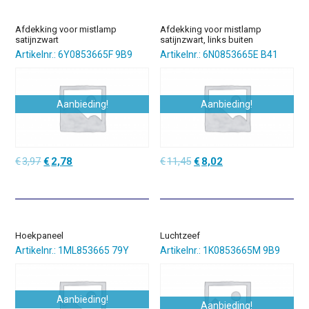
Afdekking voor mistlamp
Afdekking voor mistlamp
satijnzwart
satijnzwart, links buiten
Artikelnr.: 6Y0853665F 9B9
Artikelnr.: 6N0853665E B41
Aanbieding!
Aanbieding!
Oorspronkelijke
Huidige
Oorspronkelijke
Huidige
€
3,97
€
2,78
€
11,45
€
8,02
prijs
prijs
prijs
prijs
was:
is:
was:
is:
€3,97.
€2,78.
€11,45.
€8,02.
Hoekpaneel
Luchtzeef
Artikelnr.: 1ML853665 79Y
Artikelnr.: 1K0853665M 9B9
Aanbieding!
Aanbieding!