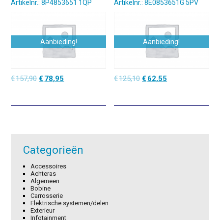
Artikelnr.: 8P4853651 1QP
Artikelnr.: 8E0853651G 5PV
Aanbieding!
Aanbieding!
Oorspronkelijke
Huidige
Oorspronkelijke
Huidige
€
157,90
€
78,95
€
125,10
€
62,55
prijs
prijs
prijs
prijs
was:
is:
was:
is:
€157,90.
€78,95.
€125,10.
€62,55.
Categorieën
Accessoires
Achteras
Algemeen
Bobine
Carrosserie
Elektrische systemen/delen
Exterieur
Infotainment