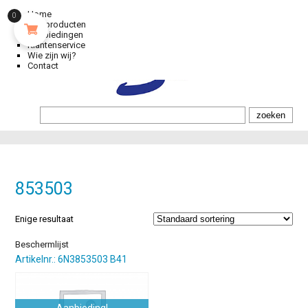
Home
0
Alle producten
Aanbiedingen
Klantenservice
Wie zijn wij?
Contact
853503
Enige resultaat
Beschermlijst
Artikelnr.: 6N3853503 B41