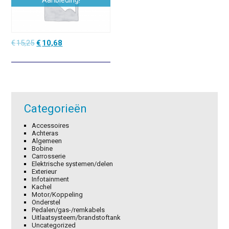
Aanbieding!
Oorspronkelijke
Huidige
€
15,25
€
10,68
prijs
prijs
was:
is:
€15,25.
€10,68.
Categorieën
Accessoires
Achteras
Algemeen
Bobine
Carrosserie
Elektrische systemen/delen
Exterieur
Infotainment
Kachel
Motor/Koppeling
Onderstel
Pedalen/gas-/remkabels
Uitlaatsysteem/brandstoftank
Uncategorized