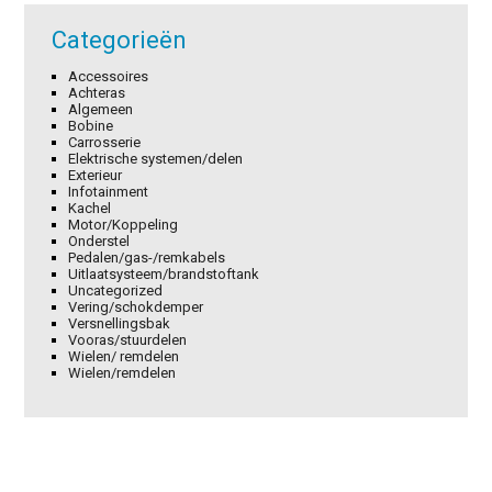
Categorieën
Accessoires
Achteras
Algemeen
Bobine
Carrosserie
Elektrische systemen/delen
Exterieur
Infotainment
Kachel
Motor/Koppeling
Onderstel
Pedalen/gas-/remkabels
Uitlaatsysteem/brandstoftank
Uncategorized
Vering/schokdemper
Versnellingsbak
Vooras/stuurdelen
Wielen/ remdelen
Wielen/remdelen