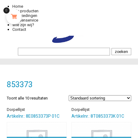
Home
Alle producten
0
Aanbiedingen
Klantenservice
Wie zijn wij?
Contact
853373
Toont alle 10 resultaten
Dorpellijst
Dorpellijst
Artikelnr.: 8E0853373P 01C
Artikelnr.: 8T0853373K 01C