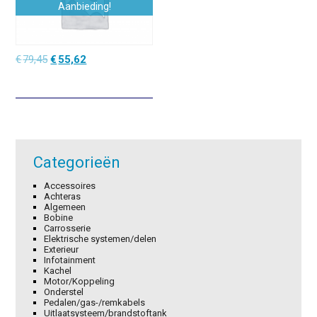
Aanbieding!
Oorspronkelijke
Huidige
€
79,45
€
55,62
prijs
prijs
was:
is:
€79,45.
€55,62.
Categorieën
Accessoires
Achteras
Algemeen
Bobine
Carrosserie
Elektrische systemen/delen
Exterieur
Infotainment
Kachel
Motor/Koppeling
Onderstel
Pedalen/gas-/remkabels
Uitlaatsysteem/brandstoftank