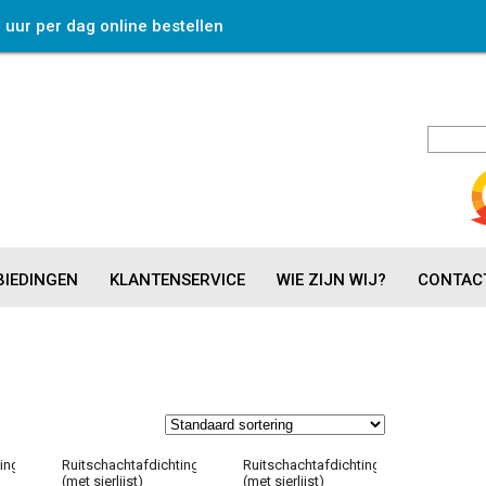
4 uur per dag online bestellen
IEDINGEN
KLANTENSERVICE
WIE ZIJN WIJ?
CONTAC
ing
Ruitschachtafdichting
Ruitschachtafdichting
(met sierlijst)
(met sierlijst)