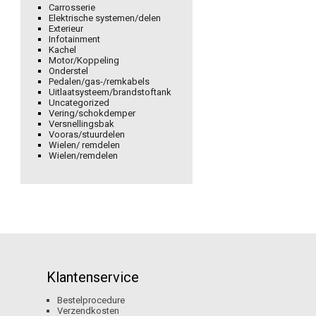
Carrosserie
Elektrische systemen/delen
Exterieur
Infotainment
Kachel
Motor/Koppeling
Onderstel
Pedalen/gas-/remkabels
Uitlaatsysteem/brandstoftank
Uncategorized
Vering/schokdemper
Versnellingsbak
Vooras/stuurdelen
Wielen/ remdelen
Wielen/remdelen
Klantenservice
Bestelprocedure
Verzendkosten