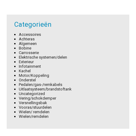
Categorieën
Accessoires
Achteras
Algemeen
Bobine
Carrosserie
Elektrische systemen/delen
Exterieur
Infotainment
Kachel
Motor/Koppeling
Onderstel
Pedalen/gas-/remkabels
Uitlaatsysteem/brandstoftank
Uncategorized
Vering/schokdemper
Versnellingsbak
Vooras/stuurdelen
Wielen/ remdelen
Wielen/remdelen