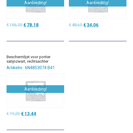
Aanbieding!
Aanbieding!
Oorspronkelijke
Huidige
Oorspronkelijke
Huidige
€
156,35
€
78,18
€
48,65
€
34,06
prijs
prijs
prijs
prijs
was:
is:
was:
is:
€156,35.
€78,18.
€48,65.
€34,06.
Beschermlijst voor portier
satijnzwart, rechtsachter
Artikelnr.: 6N4853074 B41
Aanbieding!
Oorspronkelijke
Huidige
€
19,20
€
13,44
prijs
prijs
was:
is:
€19,20.
€13,44.