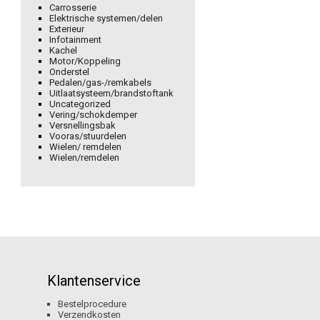
Carrosserie
Elektrische systemen/delen
Exterieur
Infotainment
Kachel
Motor/Koppeling
Onderstel
Pedalen/gas-/remkabels
Uitlaatsysteem/brandstoftank
Uncategorized
Vering/schokdemper
Versnellingsbak
Vooras/stuurdelen
Wielen/ remdelen
Wielen/remdelen
Klantenservice
Bestelprocedure
Verzendkosten