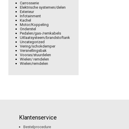
Carrosserie
Elektrische systemen/delen
Exterieur
Infotainment
Kachel
Motor/Koppeling
Onderstel
Pedalen/gas-/remkabels
Uitlaatsysteem/brandstoftank
Uncategorized
Vering/schokdemper
Versnellingsbak
Vooras/stuurdelen
Wielen/ remdelen
Wielen/remdelen
Klantenservice
Bestelprocedure