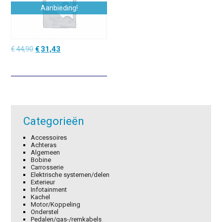
Aanbieding!
Oorspronkelijke
Huidige
€
44,90
€
31,43
prijs
prijs
was:
is:
€44,90.
€31,43.
Categorieën
Accessoires
Achteras
Algemeen
Bobine
Carrosserie
Elektrische systemen/delen
Exterieur
Infotainment
Kachel
Motor/Koppeling
Onderstel
Pedalen/gas-/remkabels