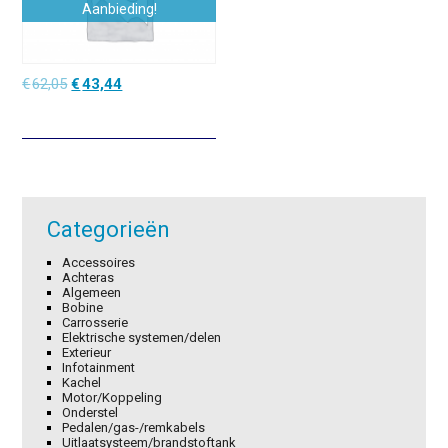
Aanbieding!
Oorspronkelijke
Huidige
€
62,05
€
43,44
prijs
prijs
was:
is:
€62,05.
€43,44.
Categorieën
Accessoires
Achteras
Algemeen
Bobine
Carrosserie
Elektrische systemen/delen
Exterieur
Infotainment
Kachel
Motor/Koppeling
Onderstel
Pedalen/gas-/remkabels
Uitlaatsysteem/brandstoftank