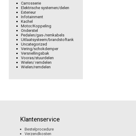
Carrosserie
Elektrische systemen/delen
Exterieur
Infotainment
Kachel
Motor/Koppeling
Onderstel
Pedalen/gas-/remkabels
Uitlaatsysteem/brandstoftank
Uncategorized
Vering/schokdemper
Versnellingsbak
Vooras/stuurdelen
Wielen/ remdelen
Wielen/remdelen
Klantenservice
Bestelprocedure
Verzendkosten