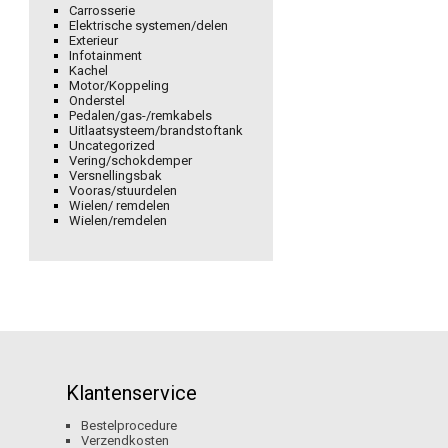
Carrosserie
Elektrische systemen/delen
Exterieur
Infotainment
Kachel
Motor/Koppeling
Onderstel
Pedalen/gas-/remkabels
Uitlaatsysteem/brandstoftank
Uncategorized
Vering/schokdemper
Versnellingsbak
Vooras/stuurdelen
Wielen/ remdelen
Wielen/remdelen
Klantenservice
Bestelprocedure
Verzendkosten