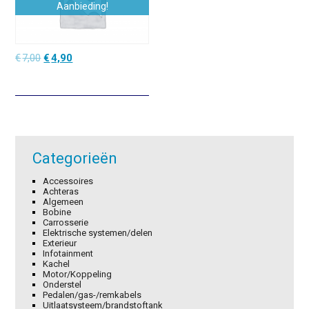
Aanbieding!
Oorspronkelijke
Huidige
€
7,00
€
4,90
prijs
prijs
was:
is:
€7,00.
€4,90.
Categorieën
Accessoires
Achteras
Algemeen
Bobine
Carrosserie
Elektrische systemen/delen
Exterieur
Infotainment
Kachel
Motor/Koppeling
Onderstel
Pedalen/gas-/remkabels
Uitlaatsysteem/brandstoftank