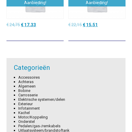
Aanbieding!
Aanbieding!
Oorspronkelijke
Huidige
Oorspronkelijke
Huidige
€
24,75
€
17,33
€
22,15
€
15,51
prijs
prijs
prijs
prijs
was:
is:
was:
is:
€24,75.
€17,33.
€22,15.
€15,51.
Categorieën
Accessoires
Achteras
Algemeen
Bobine
Carrosserie
Elektrische systemen/delen
Exterieur
Infotainment
Kachel
Motor/Koppeling
Onderstel
Pedalen/gas-/remkabels
Uitlaatsysteem/brandstoftank