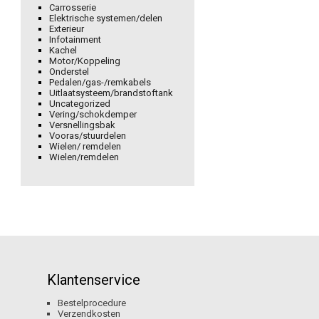
Carrosserie
Elektrische systemen/delen
Exterieur
Infotainment
Kachel
Motor/Koppeling
Onderstel
Pedalen/gas-/remkabels
Uitlaatsysteem/brandstoftank
Uncategorized
Vering/schokdemper
Versnellingsbak
Vooras/stuurdelen
Wielen/ remdelen
Wielen/remdelen
Klantenservice
Bestelprocedure
Verzendkosten