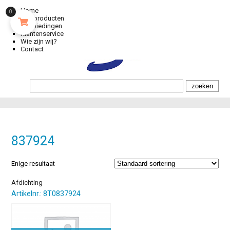
Home
0
Alle producten
Aanbiedingen
Klantenservice
Wie zijn wij?
Contact
837924
Enige resultaat
Afdichting
Artikelnr.: 8T0837924