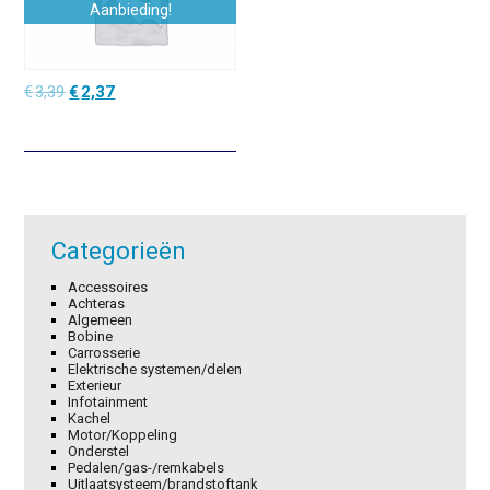
Aanbieding!
Oorspronkelijke
Huidige
€
3,39
€
2,37
prijs
prijs
was:
is:
€3,39.
€2,37.
Categorieën
Accessoires
Achteras
Algemeen
Bobine
Carrosserie
Elektrische systemen/delen
Exterieur
Infotainment
Kachel
Motor/Koppeling
Onderstel
Pedalen/gas-/remkabels
Uitlaatsysteem/brandstoftank