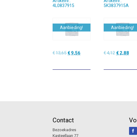
Artikelnr.:
Artikelnr.:
4L0837915
5K3837915A
Aanbieding!
Aanbieding!
Oorspronkelijke
Huidige
Oorspronke
Hui
€
13,65
€
9,56
€
4,12
€
2,88
prijs
prijs
prijs
prijs
was:
is:
was:
is:
€13,65.
€9,56.
€4,12.
€2,8
Contact
Vo
Bezoekadres
Kasteellaan 77