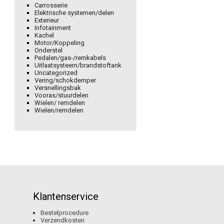
Carrosserie
Elektrische systemen/delen
Exterieur
Infotainment
Kachel
Motor/Koppeling
Onderstel
Pedalen/gas-/remkabels
Uitlaatsysteem/brandstoftank
Uncategorized
Vering/schokdemper
Versnellingsbak
Vooras/stuurdelen
Wielen/ remdelen
Wielen/remdelen
Klantenservice
Bestelprocedure
Verzendkosten