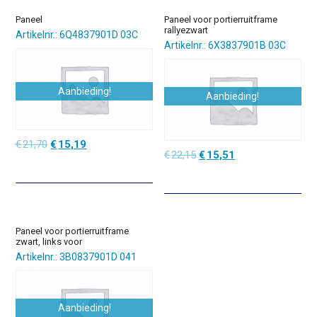
Paneel
Paneel voor portierruitframe
rallyezwart
Artikelnr.: 6Q4837901D 03C
Artikelnr.: 6X3837901B 03C
Aanbieding!
Aanbieding!
Oorspronkelijke
Huidige
€
21,70
€
15,19
Oorspronkelijke
Huidige
€
22,15
€
15,51
prijs
prijs
prijs
prijs
was:
is:
was:
is:
€21,70.
€15,19.
€22,15.
€15,51.
Paneel voor portierruitframe
zwart, links voor
Artikelnr.: 3B0837901D 041
Aanbieding!