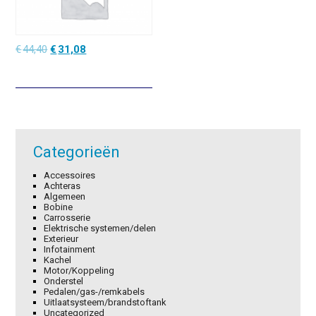
Oorspronkelijke
Huidige
€
44,40
€
31,08
prijs
prijs
was:
is:
€44,40.
€31,08.
Categorieën
Accessoires
Achteras
Algemeen
Bobine
Carrosserie
Elektrische systemen/delen
Exterieur
Infotainment
Kachel
Motor/Koppeling
Onderstel
Pedalen/gas-/remkabels
Uitlaatsysteem/brandstoftank
Uncategorized