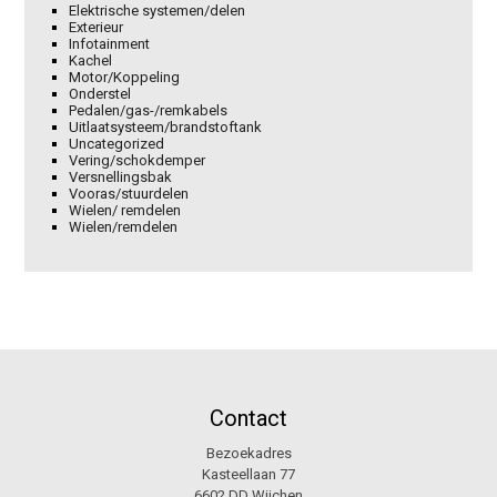
Elektrische systemen/delen
Exterieur
Infotainment
Kachel
Motor/Koppeling
Onderstel
Pedalen/gas-/remkabels
Uitlaatsysteem/brandstoftank
Uncategorized
Vering/schokdemper
Versnellingsbak
Vooras/stuurdelen
Wielen/ remdelen
Wielen/remdelen
Contact
Bezoekadres
Kasteellaan 77
6602 DD Wijchen