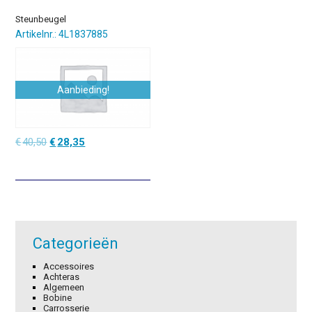
Steunbeugel
Artikelnr.: 4L1837885
Aanbieding!
Oorspronkelijke
Huidige
€
40,50
€
28,35
prijs
prijs
was:
is:
€40,50.
€28,35.
Categorieën
Accessoires
Achteras
Algemeen
Bobine
Carrosserie