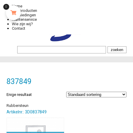
Home
0
Alle producten
Aanbiedingen
Klantenservice
Wie zijn wij?
Contact
837849
Enige resultaat
Rubbersteun
Artikelnr.: 3D0837849