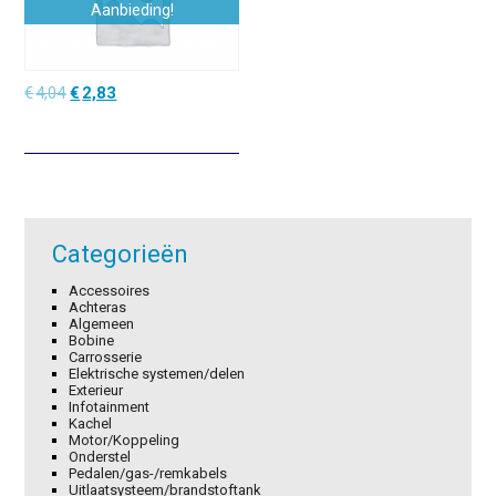
Aanbieding!
Oorspronkelijke
Huidige
€
4,04
€
2,83
prijs
prijs
was:
is:
€4,04.
€2,83.
Categorieën
Accessoires
Achteras
Algemeen
Bobine
Carrosserie
Elektrische systemen/delen
Exterieur
Infotainment
Kachel
Motor/Koppeling
Onderstel
Pedalen/gas-/remkabels
Uitlaatsysteem/brandstoftank