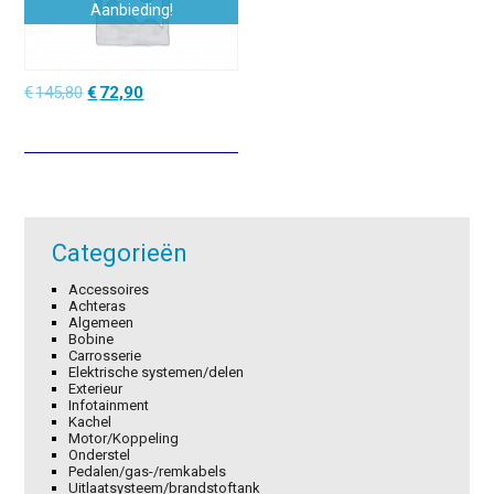
Aanbieding!
Oorspronkelijke
Huidige
€
145,80
€
72,90
prijs
prijs
was:
is:
€145,80.
€72,90.
Categorieën
Accessoires
Achteras
Algemeen
Bobine
Carrosserie
Elektrische systemen/delen
Exterieur
Infotainment
Kachel
Motor/Koppeling
Onderstel
Pedalen/gas-/remkabels
Uitlaatsysteem/brandstoftank