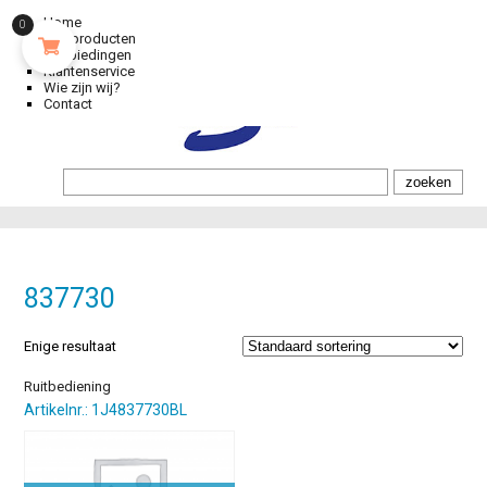
Home
0
Alle producten
Aanbiedingen
Klantenservice
Wie zijn wij?
Contact
837730
Enige resultaat
Ruitbediening
Artikelnr.: 1J4837730BL