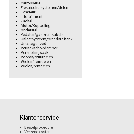
Carrosserie
Elektrische systemen/delen
Exterieur
Infotainment
Kachel
Motor/Koppeling
Onderstel
Pedalen/gas-/remkabels
Uitlaatsysteem/brandstoftank
Uncategorized
Vering/schokdemper
Versnellingsbak
Vooras/stuurdelen
Wielen/ remdelen
Wielen/remdelen
Klantenservice
Bestelprocedure
Verzendkosten