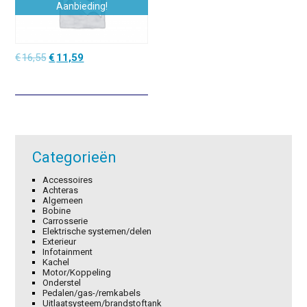
Aanbieding!
Oorspronkelijke
Huidige
€
16,55
€
11,59
prijs
prijs
was:
is:
€16,55.
€11,59.
Categorieën
Accessoires
Achteras
Algemeen
Bobine
Carrosserie
Elektrische systemen/delen
Exterieur
Infotainment
Kachel
Motor/Koppeling
Onderstel
Pedalen/gas-/remkabels
Uitlaatsysteem/brandstoftank