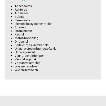
Accessoires
Achteras
Algemeen
Bobine
Carrosserie
Elektrische systemen/delen
Exterieur
Infotainment
Kachel
Motor/Koppeling
Onderstel
Pedalen/gas-/remkabels
Uitlaatsysteem/brandstoftank
Uncategorized
Vering/schokdemper
Versnellingsbak
Vooras/stuurdelen
Wielen/ remdelen
Wielen/remdelen