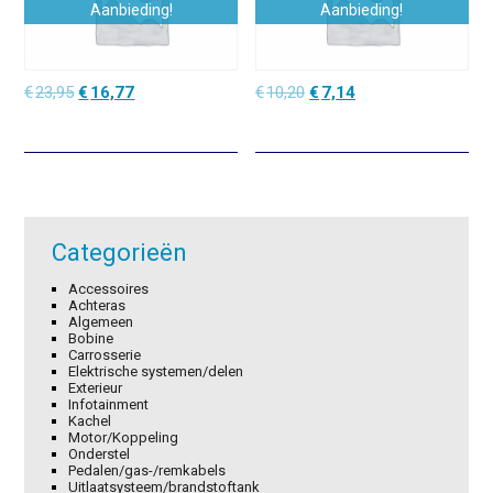
Aanbieding!
Aanbieding!
Oorspronkelijke
Huidige
Oorspronkelijke
Huidige
€
23,95
€
16,77
€
10,20
€
7,14
prijs
prijs
prijs
prijs
was:
is:
was:
is:
€23,95.
€16,77.
€10,20.
€7,14.
Categorieën
Accessoires
Achteras
Algemeen
Bobine
Carrosserie
Elektrische systemen/delen
Exterieur
Infotainment
Kachel
Motor/Koppeling
Onderstel
Pedalen/gas-/remkabels
Uitlaatsysteem/brandstoftank