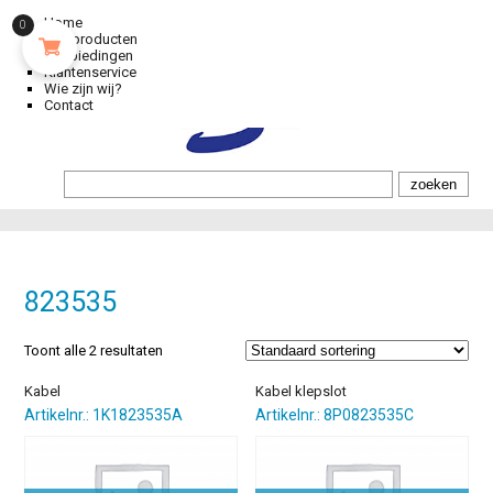
Home
0
Alle producten
Aanbiedingen
Klantenservice
Wie zijn wij?
Contact
823535
Toont alle 2 resultaten
Kabel
Kabel klepslot
Artikelnr.: 1K1823535A
Artikelnr.: 8P0823535C