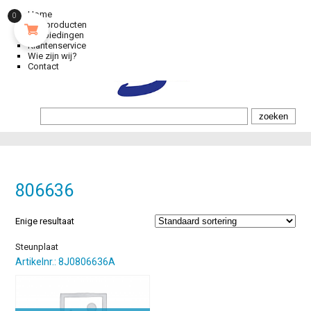
Home
0
Alle producten
Aanbiedingen
Klantenservice
Wie zijn wij?
Contact
806636
Enige resultaat
Steunplaat
Artikelnr.: 8J0806636A