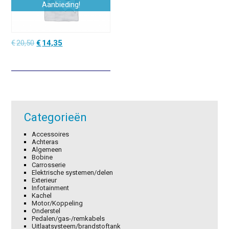
Aanbieding!
Oorspronkelijke
Huidige
€
20,50
€
14,35
prijs
prijs
was:
is:
€20,50.
€14,35.
Categorieën
Accessoires
Achteras
Algemeen
Bobine
Carrosserie
Elektrische systemen/delen
Exterieur
Infotainment
Kachel
Motor/Koppeling
Onderstel
Pedalen/gas-/remkabels
Uitlaatsysteem/brandstoftank