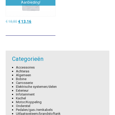
Aanbieding!
Oorspronkelijke
Huidige
€
18,80
€
13,16
prijs
prijs
was:
is:
€18,80.
€13,16.
Categorieën
Accessoires
Achteras
Algemeen
Bobine
Carrosserie
Elektrische systemen/delen
Exterieur
Infotainment
Kachel
Motor/Koppeling
Onderstel
Pedalen/gas-/remkabels
Uitlaatsysteem/brandstoftank