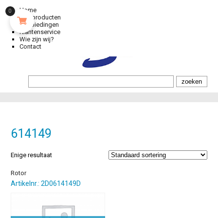
Home
0
Alle producten
Aanbiedingen
Klantenservice
Wie zijn wij?
Contact
614149
Enige resultaat
Rotor
Artikelnr.: 2D0614149D