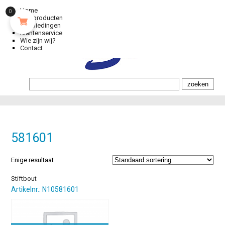
Home
0
Alle producten
Aanbiedingen
Klantenservice
Wie zijn wij?
Contact
581601
Enige resultaat
Stiftbout
Artikelnr.: N10581601