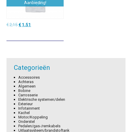
Aanbieding!
Oorspronkelijke
Huidige
€
2,15
€
1,51
prijs
prijs
was:
is:
€2,15.
€1,51.
Categorieën
Accessoires
Achteras
Algemeen
Bobine
Carrosserie
Elektrische systemen/delen
Exterieur
Infotainment
Kachel
Motor/Koppeling
Onderstel
Pedalen/gas-/remkabels
Uitlaatsysteem/brandstoftank