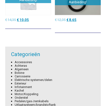
Aanbieding!
Aanbieding!
Oorspronkelijke
Huidige
Oorspronkelijke
Huidige
€
14,35
€
10,05
€
12,35
€
8,65
prijs
prijs
prijs
prijs
was:
is:
was:
is:
€14,35.
€10,05.
€12,35.
€8,65.
Categorieën
Accessoires
Achteras
Algemeen
Bobine
Carrosserie
Elektrische systemen/delen
Exterieur
Infotainment
Kachel
Motor/Koppeling
Onderstel
Pedalen/gas-/remkabels
Uitlaatsysteem/brandstoftank