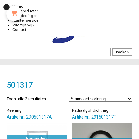
Home
0
Alle producten
Aanbiedingen
Klantenservice
Wie zijn wij?
Contact
501317
Toont alle 2 resultaten
Keerring
Radiaalgolfdichtring
Artikelnr.: 2D0501317A
Artikelnr.: 291501317F