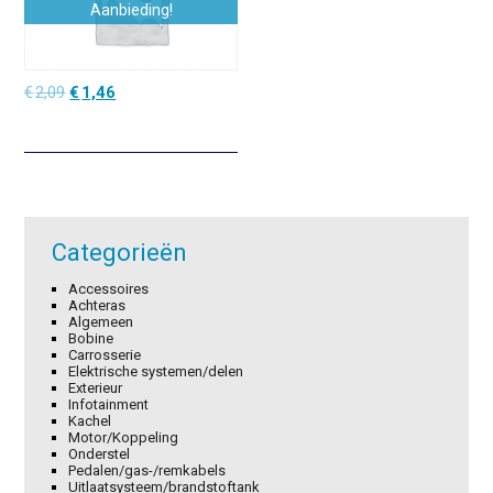
Aanbieding!
Oorspronkelijke
Huidige
€
2,09
€
1,46
prijs
prijs
was:
is:
€2,09.
€1,46.
Categorieën
Accessoires
Achteras
Algemeen
Bobine
Carrosserie
Elektrische systemen/delen
Exterieur
Infotainment
Kachel
Motor/Koppeling
Onderstel
Pedalen/gas-/remkabels
Uitlaatsysteem/brandstoftank