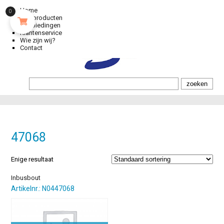
Home
0
Alle producten
Aanbiedingen
Klantenservice
Wie zijn wij?
Contact
47068
Enige resultaat
Inbusbout
Artikelnr.: N0447068