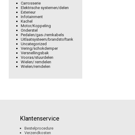
Carrosserie
Elektrische systemen/delen
Exterieur
Infotainment
Kachel
Motor/Koppeling
Onderstel
Pedalen/gas-/remkabels
Uitlaatsysteem/brandstoftank
Uncategorized
Vering/schokdemper
Versnellingsbak
Vooras/stuurdelen
Wielen/ remdelen
Wielen/remdelen
Klantenservice
Bestelprocedure
Verzendkosten