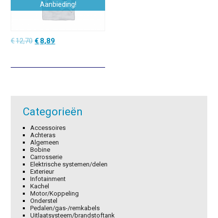
Aanbieding!
Oorspronkelijke
Huidige
€
12,70
€
8,89
prijs
prijs
was:
is:
€12,70.
€8,89.
Categorieën
Accessoires
Achteras
Algemeen
Bobine
Carrosserie
Elektrische systemen/delen
Exterieur
Infotainment
Kachel
Motor/Koppeling
Onderstel
Pedalen/gas-/remkabels
Uitlaatsysteem/brandstoftank