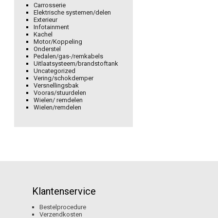
Carrosserie
Elektrische systemen/delen
Exterieur
Infotainment
Kachel
Motor/Koppeling
Onderstel
Pedalen/gas-/remkabels
Uitlaatsysteem/brandstoftank
Uncategorized
Vering/schokdemper
Versnellingsbak
Vooras/stuurdelen
Wielen/ remdelen
Wielen/remdelen
Klantenservice
Bestelprocedure
Verzendkosten