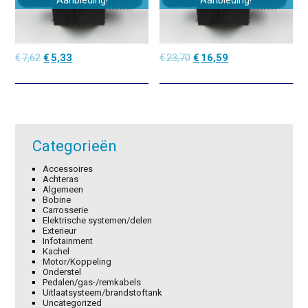
Aanbieding!
Aanbieding!
Oorspronkelijke
Huidige
Oorspronkelijke
Huidige
€
7,62
€
5,33
€
23,70
€
16,59
prijs
prijs
prijs
prijs
was:
is:
was:
is:
€7,62.
€5,33.
€23,70.
€16,59.
Categorieën
Accessoires
Achteras
Algemeen
Bobine
Carrosserie
Elektrische systemen/delen
Exterieur
Infotainment
Kachel
Motor/Koppeling
Onderstel
Pedalen/gas-/remkabels
Uitlaatsysteem/brandstoftank
Uncategorized