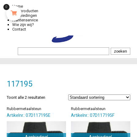
Home
0
Alle producten
Aanbiedingen
Klantenservice
Wie zijn wij?
Contact
117195
Toont alle 2 resultaten
Rubbermetaalsteun
Rubbermetaalsteun
Artikelnr.: 07D117195E
Artikelnr.: 07D117195F