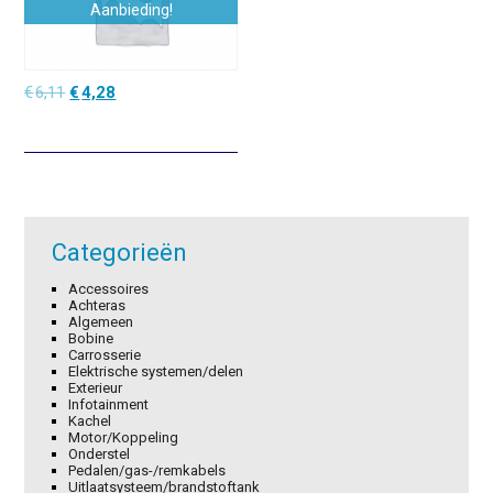
Aanbieding!
Oorspronkelijke
Huidige
€
6,11
€
4,28
prijs
prijs
was:
is:
€6,11.
€4,28.
Categorieën
Accessoires
Achteras
Algemeen
Bobine
Carrosserie
Elektrische systemen/delen
Exterieur
Infotainment
Kachel
Motor/Koppeling
Onderstel
Pedalen/gas-/remkabels
Uitlaatsysteem/brandstoftank