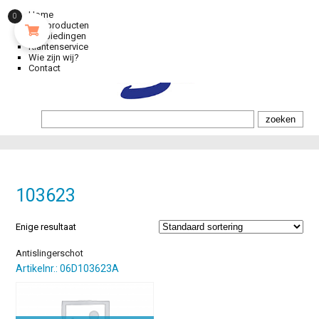
Home
0
Alle producten
Aanbiedingen
Klantenservice
Wie zijn wij?
Contact
103623
Enige resultaat
Antislingerschot
Artikelnr.: 06D103623A