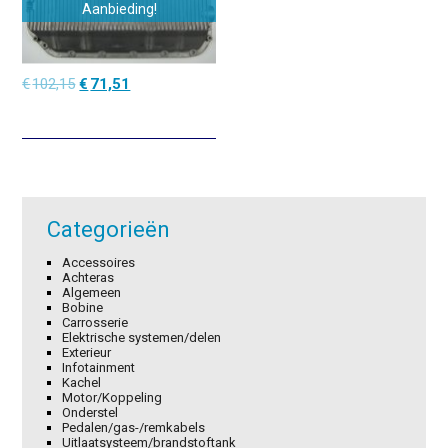
Aanbieding!
Oorspronkelijke
Huidige
€
102,15
€
71,51
prijs
prijs
was:
is:
€102,15.
€71,51.
Categorieën
Accessoires
Achteras
Algemeen
Bobine
Carrosserie
Elektrische systemen/delen
Exterieur
Infotainment
Kachel
Motor/Koppeling
Onderstel
Pedalen/gas-/remkabels
Uitlaatsysteem/brandstoftank