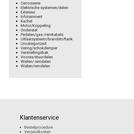
Carrosserie
Elektrische systemen/delen
Exterieur
Infotainment
Kachel
Motor/Koppeling
Onderstel
Pedalen/gas-/remkabels
Uitlaatsysteem/brandstoftank
Uncategorized
Vering/schokdemper
Versnellingsbak
Vooras/stuurdelen
Wielen/ remdelen
Wielen/remdelen
Klantenservice
Bestelprocedure
Verzendkosten