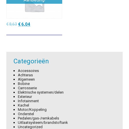
Aanbieding!
Oorspronkelijke
Huidige
€
8,63
€
6,04
prijs
prijs
was:
is:
€8,63.
€6,04.
Categorieën
Accessoires
Achteras
Algemeen
Bobine
Carrosserie
Elektrische systemen/delen
Exterieur
Infotainment
Kachel
Motor/Koppeling
Onderstel
Pedalen/gas-/remkabels
Uitlaatsysteem/brandstoftank
Uncategorized