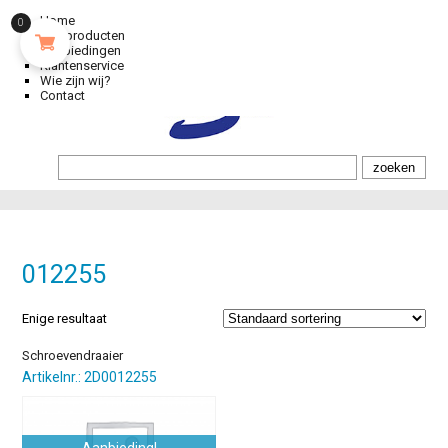
Home
0
Alle producten
Aanbiedingen
Klantenservice
Wie zijn wij?
Contact
012255
Enige resultaat
Schroevendraaier
Artikelnr.: 2D0012255