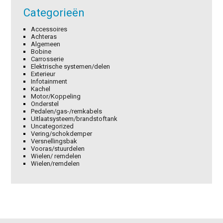
Categorieën
Accessoires
Achteras
Algemeen
Bobine
Carrosserie
Elektrische systemen/delen
Exterieur
Infotainment
Kachel
Motor/Koppeling
Onderstel
Pedalen/gas-/remkabels
Uitlaatsysteem/brandstoftank
Uncategorized
Vering/schokdemper
Versnellingsbak
Vooras/stuurdelen
Wielen/ remdelen
Wielen/remdelen