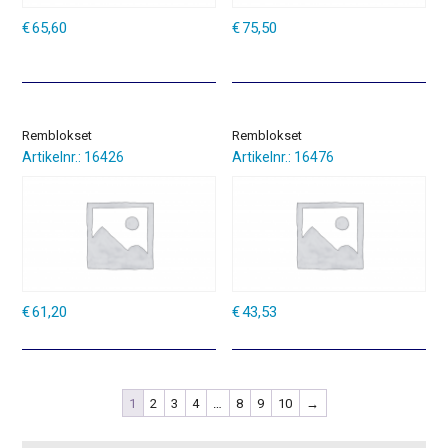
€
65,60
€
75,50
Remblokset
Remblokset
Artikelnr.: 16426
Artikelnr.: 16476
€
61,20
€
43,53
1
2
3
4
…
8
9
10
→