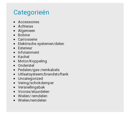
Categorieën
Accessoires
Achteras
Algemeen
Bobine
Carrosserie
Elektrische systemen/delen
Exterieur
Infotainment
Kachel
Motor/Koppeling
Onderstel
Pedalen/gas-/remkabels
Uitlaatsysteem/brandstoftank
Uncategorized
Vering/schokdemper
Versnellingsbak
Vooras/stuurdelen
Wielen/ remdelen
Wielen/remdelen