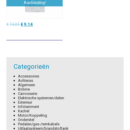
Aanbieding!
Oorspronkelijke
Huidige
€
13,05
€
9,14
prijs
prijs
was:
is:
€13,05.
€9,14.
Categorieën
Accessoires
Achteras
Algemeen
Bobine
Carrosserie
Elektrische systemen/delen
Exterieur
Infotainment
Kachel
Motor/Koppeling
Onderstel
Pedalen/gas-/remkabels
Uitlaatsysteem/brandstoftank