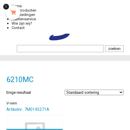
Home
0
Alle producten
Aanbiedingen
Klantenservice
Wie zijn wij?
Contact
6210MC
Enige resultaat
V-riem
Artikelnr.: 7M0145271A