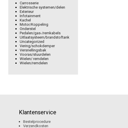
Carrosserie
Elektrische systemen/delen
Exterieur
Infotainment
Kachel
Motor/Koppeling
Onderstel
Pedalen/gas-/remkabels
Uitlaatsysteem/brandstoftank
Uncategorized
Vering/schokdemper
Versnellingsbak
Vooras/stuurdelen
Wielen/ remdelen
Wielen/remdelen
Klantenservice
Bestelprocedure
Verzendkosten